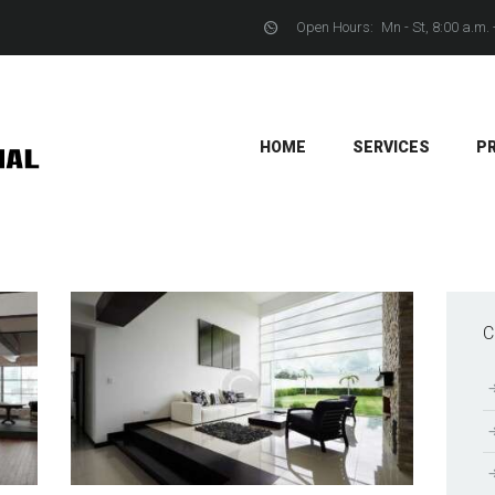
Open Hours:
Mn - St, 8:00 a.m. 
YACHTS
CONTACTS
HOME
SERVICES
P
C