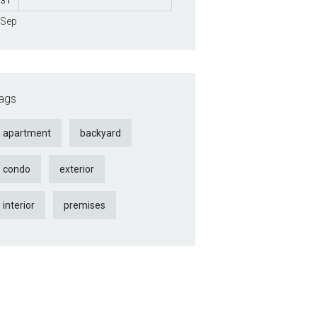
31
 Sep
ags
apartment
backyard
condo
exterior
interior
premises