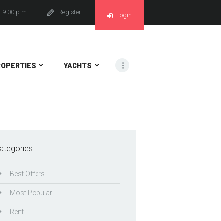
- 9:00 p.m.
Register
Login
ROPERTIES
YACHTS
ategories
Best Offers
Most Popular
Rent