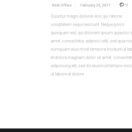
0
Best Offers
February 24, 2017
Quuntur magni dolores eos qui ratione
voluptatem sequi nesciunt. Neque porro
quisquam est, qui dolorem ipsum quiaolor s
amet, consectetur, adipisci velit, sed quia no
numquam eius modi tempora incidunt ut la
et dolore magnam dolor sit amet, consectet
adipisicing elit, sed do eiusmod tempor inci
ut labore et dolore…