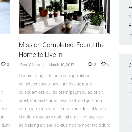
F
S
R
A
Mission Completed: Found the
Home to Live in
2
0
0
C
Best Offers
March 10, 2017
Quuntur magni dolores eos qui ratione
voluptatem sequi nesciunt. Neque porro
it
quisquam est, qui dolorem ipsum quiaolor sit
n
amet, consectetur, adipisci velit, sed quia non
bore
numquam eius modi tempora incidunt ut labore
ur
et dolore magnam dolor sit amet, consectetur
didunt
adipisicing elit, sed do eiusmod tempor incididunt