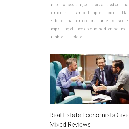
amet, consectetur, adipisci velit, sed quia no
numquam eius modi tempora incidunt ut la
et dolore magnam dolor sit amet, consectet
adipisicing elit, sed do eiusmod tempor inci
ut labore et dolore…
Real Estate Economists Give
Mixed Reviews