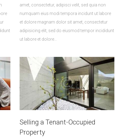
n
amet, consectetur, adipisci velit, sed quia non
bore
numquam eius modi tempora incidunt ut labore
ur
et dolore magnam dolor sit amet, consectetur
didunt
adipisicing elit, sed do eiusmod tempor incididunt
ut labore et dolore…
Selling a Tenant-Occupied
Property