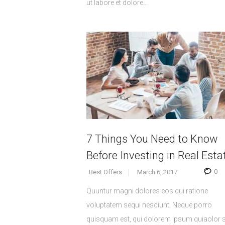
ut labore et dolore…
7 Things You Need to Know
Before Investing in Real Esta
0
Best Offers
March 6, 2017
Quuntur magni dolores eos qui ratione
voluptatem sequi nesciunt. Neque porro
quisquam est, qui dolorem ipsum quiaolor s