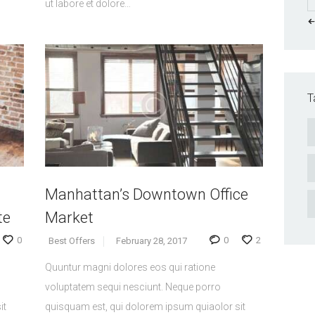
ut labore et dolore…
«
T
Manhattan’s Downtown Office
te
Market
0
0
2
Best Offers
February 28, 2017
Quuntur magni dolores eos qui ratione
voluptatem sequi nesciunt. Neque porro
it
quisquam est, qui dolorem ipsum quiaolor sit