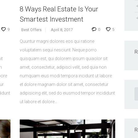
8 Ways Real Estate Is Your
Smartest Investment
9
0
5
Best Offers
April 8, 2017
Quuntur magni dolores eos qui ratione
voluptatem sequi nesciunt. Neque porro
R
it
quisquam est, qui dolorem ipsum quiaolor sit
n
amet, consectetur, adipisci velit, sed quia non
bore
numquam eius modi tempora incidunt ut labore
ur
et dolore magnam dolor sit amet, consectetur
S
didunt
adipisicing elit, sed do eiusmod tempor incididunt
fo
ut labore et dolore…
R