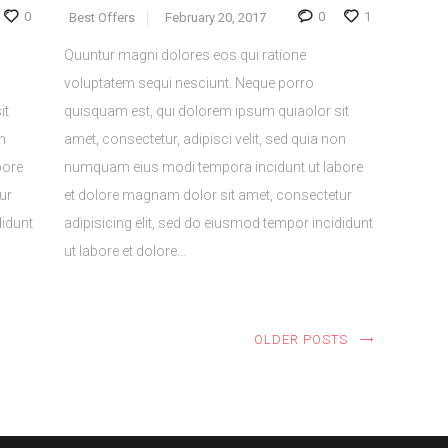
0
0
1
Best Offers
February 20, 2017
Quuntur magni dolores eos qui ratione
voluptatem sequi nesciunt. Neque porro
it
quisquam est, qui dolorem ipsum quiaolor sit
n
amet, consectetur, adipisci velit, sed quia non
bore
numquam eius modi tempora incidunt ut labore
ur
et dolore magnam dolor sit amet, consectetur
didunt
adipisicing elit, sed do eiusmod tempor incididunt
ut labore et dolore…
OLDER POSTS